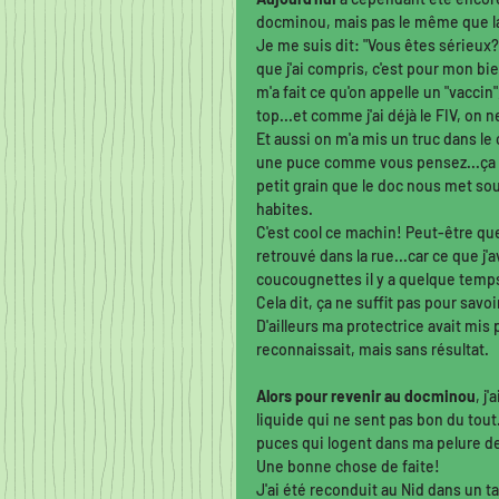
docminou, mais pas le même que la 
Je me suis dit: "Vous êtes sérieux?!
que j'ai compris, c'est pour mon b
m'a fait ce qu'on appelle un "vaccin
top...et comme j'ai déjà le FIV, on 
Et aussi on m'a mis un truc dans le 
une puce comme vous pensez...ça au
petit grain que le doc nous met sous
habites. 
C'est cool ce machin! Peut-être que
retrouvé dans la rue...car ce que j'
coucougnettes il y a quelque temps d
Cela dit, ça ne suffit pas pour sav
D'ailleurs ma protectrice avait mis
reconnaissait, mais sans résultat. 
Alors pour revenir au docminou
, j
liquide qui ne sent pas bon du tou
puces qui logent dans ma pelure de
Une bonne chose de faite! 
J'ai été reconduit au Nid dans un t