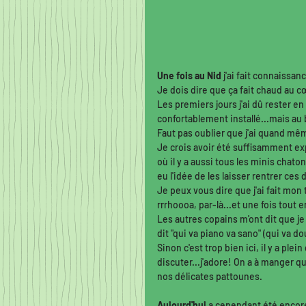
Une fois au Nid
 j'ai fait connaissan
Je dois dire que ça fait chaud au c
Les premiers jours j'ai dû rester en 
confortablement installé...mais au
Faut pas oublier que j'ai quand mêm
Je crois avoir été suffisamment exp
où il y a aussi tous les minis chato
eu l'idée de les laisser rentrer ces
Je peux vous dire que j'ai fait mon t
rrrhoooa, par-là...et une fois tout en
Les autres copains m'ont dit que je 
dit "qui va piano va sano" (qui va 
Sinon c'est trop bien ici, il y a ple
discuter...j'adore! On a à manger q
nos délicates pattounes. 
Aujourd'hui
 a cependant été encore 