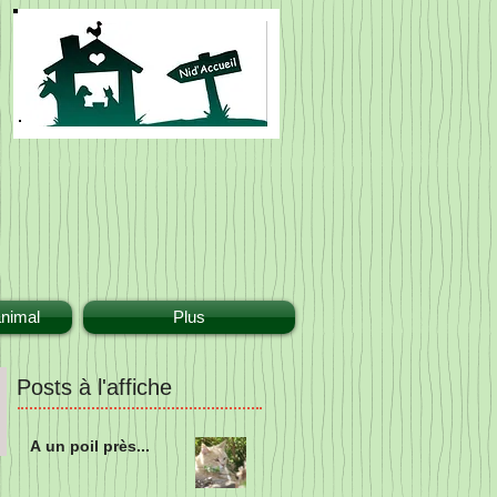
animal
Plus
Posts à l'affiche
A un poil près...