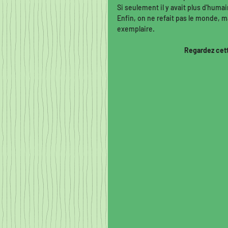
Si seulement il y avait plus d'humain
Enfin, on ne refait pas le monde,
exemplaire. 
                               