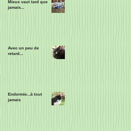
Mieux vaut tard que
jamais...
Avec un peu de
retard...
Endormie...à tout
jamais