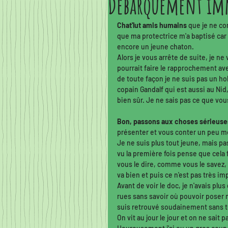
Débarquement imm
Je me présente...
Des no
Chat'lut amis humains
 que je ne c
que ma protectrice m'a baptisé car 
Quoi de neuf doc?
A tabl
encore un jeune chaton.
Alors je vous arrête de suite, je ne
pourrait faire le rapprochement av
de toute façon je ne suis pas un ho
Ce que chat veut nous dire
copain Gandalf qui est aussi au Nid
bien sûr. Je ne sais pas ce que vou
Bon, passons aux choses sérieuse
présenter et vous conter un peu mo
Je ne suis plus tout jeune, mais pa
vu la première fois pense que cela 
vous le dire, comme vous le savez, 
va bien et puis ce n'est pas très im
Avant de voir le doc, je n'avais plu
rues sans savoir où pouvoir poser
suis retrouvé soudainement sans terr
On vit au jour le jour et on ne sait p