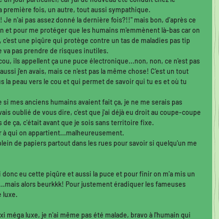
première fois, un autre, tout aussi sympathique. 
 Je n'ai pas assez donné la dernière fois?!!" mais bon, d'après ce 
ien et pour me protéger que les humains m'emmènent là-bas car on 
", c'est une piqûre qui protège contre un tas de maladies pas tip 
ne va pas prendre de risques inutiles. 
cou, ils appellent ça une puce électronique...non, non, ce n'est pas 
ssi j'en avais, mais ce n'est pas la même chose! C'est un tout 
 la peau vers le cou et qui permet de savoir qui tu es et où tu 
 si mes anciens humains avaient fait ça, je ne me serais pas 
avais oublié de vous dire, c'est que j'ai déjà eu droit au coupe-coupe 
e ça, c'était avant que je sois sans territoire fixe. 
oir à qui on appartient...malheureusement. 
 plein de papiers partout dans les rues pour savoir si quelqu'un me 
'ai donc eu cette piqûre et aussi la puce et pour finir on m'a mis un 
t...mais alors beurkkk! Pour justement éradiquer les fameuses 
 luxe. 
axi méga luxe, je n'ai même pas été malade, bravo à l'humain qui 