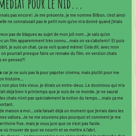
édiat pour le Nid...
uvelles de nos adoptés
Quoi de neuf au Nid!
onnais pas encore! Je me présente, je me nomme Bilbon, c'est ainsi 
elle ne connaissait pas le petit nom qu'on m'a donné quand j'étais 
e!
Bilan de cette opération...
 veux pas de blagues au sujet de mon joli nom...je sais qu'on 
ec un film apparemment très connu...mais on va s'abstenir! Et puis 
bbit, je suis un chat, ça se voit quand même! Cela dit, avec mon 
Portrait du mois
Calendrier de Noël 2020
, on pourrait presque faire un remake du film, en version chats 
s en pensez?! 
s
 car je ne suis pas là pour papoter cinéma, mais plutôt pour me 
n histoire...
s non plus très vieux, je dirais un entre-deux. Le docminou qui m'a 
fait déjà bien 4 printemps que je suis de ce monde, je ne saurai 
les chats n'ont pas spécialement la notion du temps....mais ça me 
portant. 
s de maison à moi...cela faisait déjà un moment que j'errais dans les 
 mes valises. Je ne me souviens plus pourquoi et comment je me 
itoire fixe, mais je vous jure que ce n'est pas facile. 
as où trouver de quoi se nourrir et se mettre à l'abri. 