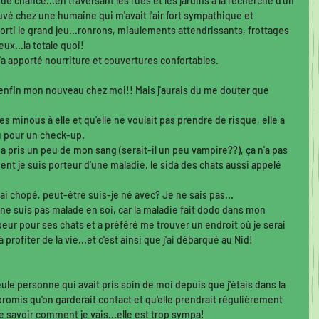
e chance...en traversant les rues et les jardins à la recherche d'un 
ouvé chez une humaine qui m'avait l'air fort sympathique et 
 sorti le grand jeu...ronrons, miaulements attendrissants, frottages 
x...la totale quoi! 
m'a apporté nourriture et couvertures confortables. 
ai enfin mon nouveau chez moi!! Mais j'aurais du me douter que 
 minous à elle et qu'elle ne voulait pas prendre de risque, elle a 
u pour un check-up.
 a pris un peu de mon sang (serait-il un peu vampire??), ça n'a pas 
t je suis porteur d'une maladie, le sida des chats aussi appelé 
 chopé, peut-être suis-je né avec? Je ne sais pas...
ne suis pas malade en soi, car la maladie fait dodo dans mon 
eur pour ses chats et a préféré me trouver un endroit où je serai 
profiter de la vie...et c'est ainsi que j'ai débarqué au Nid! 
seule personne qui avait pris soin de moi depuis que j'étais dans la 
promis qu'on garderait contact et qu'elle prendrait régulièrement 
savoir comment je vais...elle est trop sympa! 