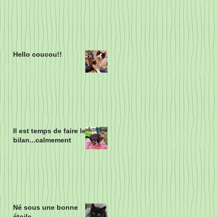
Hello coucou!!
Il est temps de faire le
bilan...calmement
Né sous une bonne
étoile...