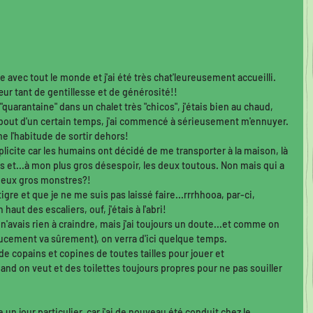
ce avec tout le monde et j'ai été très chat'leureusement accueilli. 
œur tant de gentillesse et de générosité!! 
"quarantaine" dans un chalet très "chicos", j'étais bien au chaud, 
 bout d'un certain temps, j'ai commencé à sérieusement m'ennuyer. 
e l'habitude de sortir dehors! 
licite car les humains ont décidé de me transporter à la maison, là 
ns et...à mon plus gros désespoir, les deux toutous. Non mais qui a 
 deux gros monstres?! 
igre et que je ne me suis pas laissé faire...rrrhhooa, par-ci, 
 haut des escaliers, ouf, j'étais à l'abri! 
n'avais rien à craindre, mais j'ai toujours un doute...et comme on 
doucement va sûrement), on verra d'ici quelque temps. 
in de copains et copines de toutes tailles pour jouer et 
uand on veut et des toilettes toujours propres pour ne pas souiller 
un jour particulier, car j'ai de nouveau été conduit chez le 