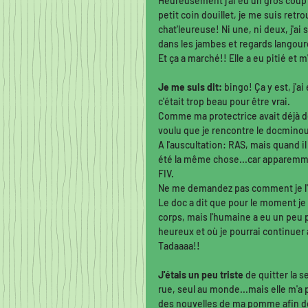
Heureusement j'ai eu un gros coup d
petit coin douillet, je me suis retr
chat'leureuse! Ni une, ni deux, j'ai
dans les jambes et regards langoureu
Et ça a marché!! Elle a eu pitié et 
Je me suis dit:
 bingo! Ça y est, j'
c'était trop beau pour être vrai.
Comme ma protectrice avait déjà des
voulu que je rencontre le docmino
A l'auscultation: RAS, mais quand il
été la même chose...car apparemmen
FIV. 
Ne me demandez pas comment je l'ai
Le doc a dit que pour le moment je 
corps, mais l'humaine a eu un peu p
heureux et où je pourrai continuer à 
Tadaaaa!! 
J'étais un peu triste
 de quitter la 
rue, seul au monde...mais elle m'a 
des nouvelles de ma pomme afin de 