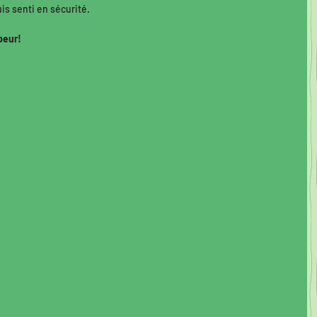
is senti en sécurité. 
peur! 