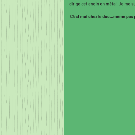
dirige cet engin en métal! Je me su
C'est moi chez le doc...même pas 