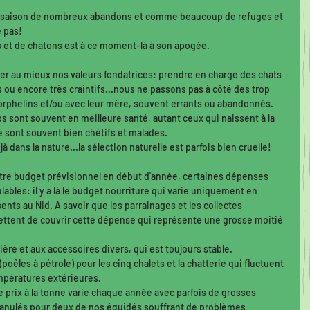
t la saison de nombreux abandons et comme beaucoup de refuges et 
 pas! 
s et de chatons est à ce moment-là à son apogée. 
er au mieux nos valeurs fondatrices: prendre en charge des chats 
 ou encore très craintifs...nous ne passons pas à côté des trop 
phelins et/ou avec leur mère, souvent errants ou abandonnés. 
s sont souvent en meilleure santé, autant ceux qui naissent à la 
ne sont souvent bien chétifs et malades. 
jà dans la nature...la sélection naturelle est parfois bien cruelle! 
tre budget prévisionnel en début d'année, certaines dépenses 
lables: il y a là le budget nourriture qui varie uniquement en 
ts au Nid. A savoir que les parrainages et les collectes 
ettent de couvrir cette dépense qui représente une grosse moitié 
litière et aux accessoires divers, qui est toujours stable.
(poêles à pétrole) pour les cinq chalets et la chatterie qui fluctuent 
empératures extérieures. 
e le prix à la tonne varie chaque année avec parfois de grosses 
 granulés pour deux de nos équidés souffrant de problèmes 