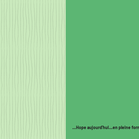
...Hope aujourd'hui...en pleine fo