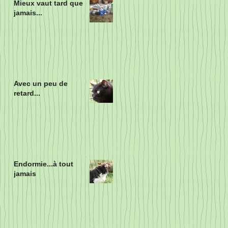
Mieux vaut tard que
jamais...
Avec un peu de
retard...
Endormie...à tout
jamais