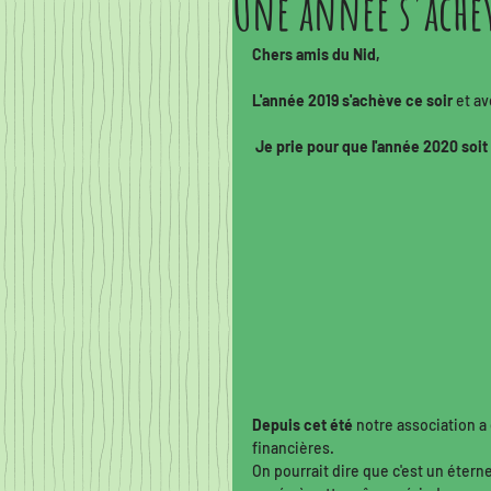
Une année s'achè
Je me présente...
Des no
Chers amis du Nid,
Quoi de neuf doc?
A tabl
L'année 2019 s'achève ce soir
 et a
Je prie pour que l'année 2020 soit 
Ce que chat veut nous dire
Depuis cet été
 notre association a
financières. 
On pourrait dire que c'est un éter