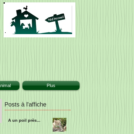
animal
Plus
Posts à l'affiche
A un poil près...