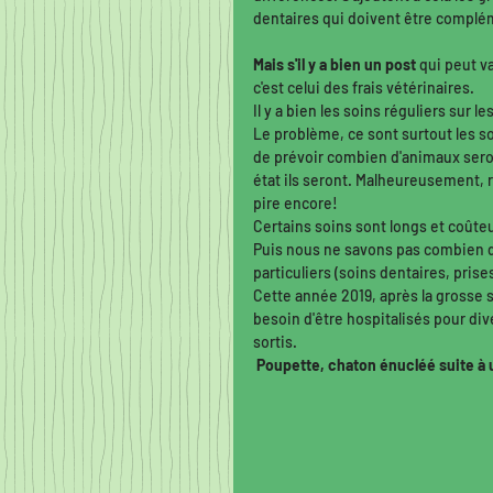
dentaires qui doivent être complé
Mais s'il y a bien un post
 qui peut v
c'est celui des frais vétérinaires. 
Il y a bien les soins réguliers sur
Le problème, ce sont surtout les so
de prévoir combien d'animaux seron
état ils seront. Malheureusement, r
pire encore! 
Certains soins sont longs et coûteu
Puis nous ne savons pas combien d
particuliers (soins dentaires, prises
Cette année 2019, après la grosse 
besoin d'être hospitalisés pour di
sortis. 
Poupette, chaton énucléé suite à 