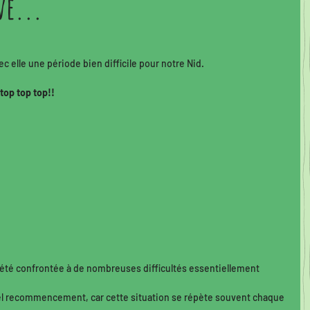
ve...
uvelles de nos adoptés
Quoi de neuf au Nid!
e!
Bilan de cette opération...
vec elle une période bien difficile pour notre Nid. 
top top top!! 
Portrait du mois
Calendrier de Noël 2020
 été confrontée à de nombreuses difficultés essentiellement 
nel recommencement, car cette situation se répète souvent chaque 