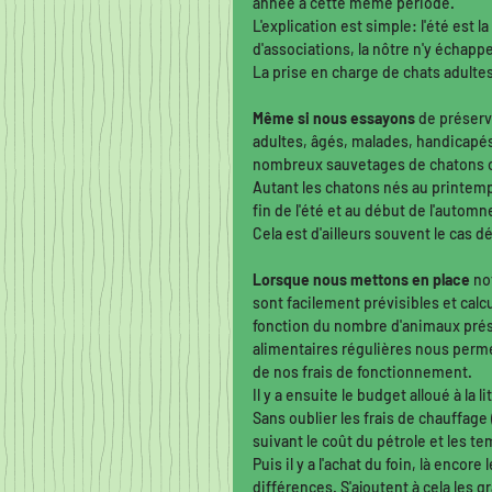
année à cette même période. 
L'explication est simple: l'été es
d'associations, la nôtre n'y échappe
La prise en charge de chats adulte
Même si nous essayons
 de préserv
adultes, âgés, malades, handicapés
nombreux sauvetages de chatons or
Autant les chatons nés au printemp
fin de l'été et au début de l'autom
Cela est d'ailleurs souvent le cas dé
Lorsque nous mettons en place
 no
sont facilement prévisibles et calcu
fonction du nombre d'animaux présen
alimentaires régulières nous perm
de nos frais de fonctionnement. 
Il y a ensuite le budget alloué à la 
Sans oublier les frais de chauffage 
suivant le coût du pétrole et les t
Puis il y a l'achat du foin, là encor
différences. S'ajoutent à cela les