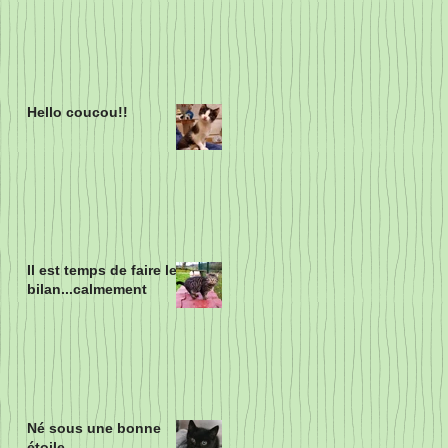
Hello coucou!!
Il est temps de faire le
bilan...calmement
Né sous une bonne
étoile...