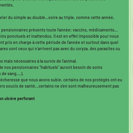
mentés. 
arier du simple au double...voire au triple, comme cette année, 
 les pensionnaires présents toute l'année: vaccins, médicaments...
ins ponctuels et inattendus. Il est en effet impossible pour nous 
t pris en charge à cette période de l'année et surtout dans quel 
ares sont ceux qui n'arrivent pas avec du coryza, des parasites ou 
x mais nécessaires à la survie de l'animal.
e nos pensionnaires "habituels" auront besoin de soins 
 de sang,...). 
sècheresse que nous avons subie, certains de nos protégés ont eu 
vers soucis de santé...certains ne s'en sont malheureusement pas 
un ulcère perforant