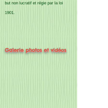
but non lucratif et régie par la loi
1901.
Galerie photos et vidéos