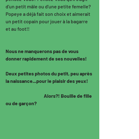
d'un petit mâle ou d'une petite femelle? 
Popeye a déjà fait son choix et aimerait 
un petit copain pour jouer à la bagarre 
et au foot!!
Nous ne manquerons pas de vous 
donner rapidement de ses nouvelles! 
Deux petites photos du petit, peu après 
la naissance...pour le plaisir des yeux!
                                         Alors?! Bouille de fille 
ou de garçon? 