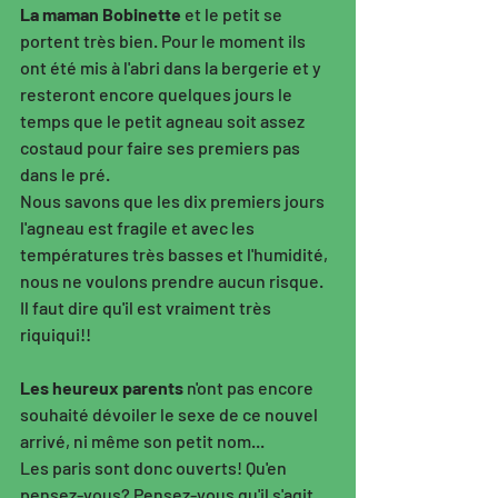
La maman Bobinette
 et le petit se 
portent très bien. Pour le moment ils 
ont été mis à l'abri dans la bergerie et y 
resteront encore quelques jours le 
temps que le petit agneau soit assez 
costaud pour faire ses premiers pas 
dans le pré. 
Nous savons que les dix premiers jours 
l'agneau est fragile et avec les 
températures très basses et l'humidité, 
nous ne voulons prendre aucun risque. 
Il faut dire qu'il est vraiment très 
riquiqui!! 
Les heureux parents
 n'ont pas encore 
souhaité dévoiler le sexe de ce nouvel 
arrivé, ni même son petit nom...
Les paris sont donc ouverts! Qu'en 
pensez-vous? Pensez-vous qu'il s'agit 