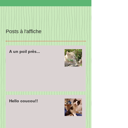
Posts à l'affiche
A un poil près...
Hello coucou!!