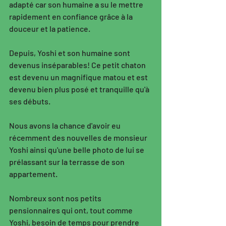
adapté car son humaine a su le mettre 
rapidement en confiance grâce à la 
douceur et la patience. 
Depuis, Yoshi et son humaine sont 
devenus inséparables! Ce petit chaton 
est devenu un magnifique matou et est 
devenu bien plus posé et tranquille qu'à 
ses débuts. 
Nous avons la chance d'avoir eu 
récemment des nouvelles de monsieur 
Yoshi ainsi qu'une belle photo de lui se 
prélassant sur la terrasse de son 
appartement. 
Nombreux sont nos petits 
pensionnaires qui ont, tout comme 
Yoshi, besoin de temps pour prendre 