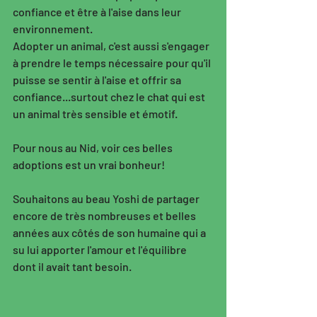
confiance et être à l'aise dans leur 
environnement. 
Adopter un animal, c'est aussi s'engager 
à prendre le temps nécessaire pour qu'il 
puisse se sentir à l'aise et offrir sa 
confiance...surtout chez le chat qui est 
un animal très sensible et émotif. 
Pour nous au Nid, voir ces belles 
adoptions est un vrai bonheur! 
Souhaitons au beau Yoshi de partager 
encore de très nombreuses et belles 
années aux côtés de son humaine qui a 
su lui apporter l'amour et l'équilibre 
dont il avait tant besoin. 