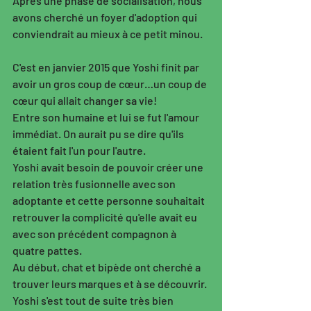
Après une phase de socialisation, nous 
avons cherché un foyer d'adoption qui 
conviendrait au mieux à ce petit minou. 
C'est en janvier 2015 que Yoshi finit par 
avoir un gros coup de cœur…un coup de 
cœur qui allait changer sa vie! 
Entre son humaine et lui se fut l'amour 
immédiat. On aurait pu se dire qu'ils 
étaient fait l'un pour l'autre. 
Yoshi avait besoin de pouvoir créer une 
relation très fusionnelle avec son 
adoptante et cette personne souhaitait 
retrouver la complicité qu'elle avait eu 
avec son précédent compagnon à 
quatre pattes. 
Au début, chat et bipède ont cherché a 
trouver leurs marques et à se découvrir. 
Yoshi s'est tout de suite très bien 